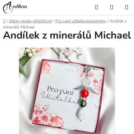
Přejít
Hledat
NÁKUP
na
KOŠÍK
obsah
Domů
/
Dárky podle příležitostí
/
Pro paní učitelky/asistentky
/
Andílek z
minerálů Michael
Andílek z minerálů Michael