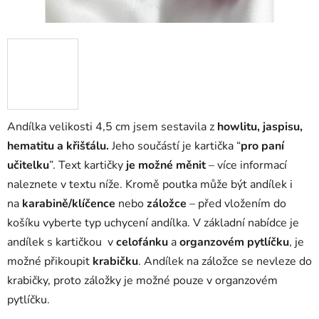
Andílka velikosti 4,5 cm jsem sestavila z
howlitu, jaspisu,
hematitu a křišťálu
.
Jeho součástí je kartička “
pro paní
učitelku
”. Text kartičky
je možné měnit
– více informací
naleznete v textu níže. Kromě poutka může být andílek i
na
karabině/klíčence
nebo
záložce
– před vložením do
košíku vyberte typ uchycení andílka. V základní nabídce je
andílek s kartičkou v
celofánku
a
organzovém pytlíčku
, je
možné přikoupit
krabičku
. Andílek na záložce se nevleze do
krabičky, proto záložky je možné pouze v organzovém
pytlíčku.