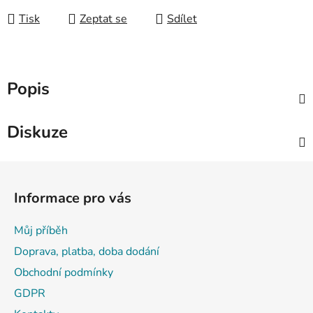
Tisk
Zeptat se
Sdílet
Popis
Diskuze
Z
á
Informace pro vás
p
a
Můj příběh
t
Doprava, platba, doba dodání
í
Obchodní podmínky
GDPR