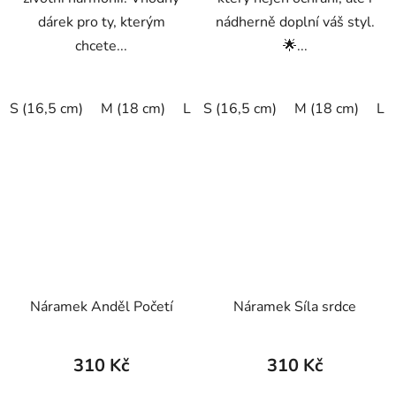
dárek pro ty, kterým
nádherně doplní váš styl.
chcete...
🌟...
S (16,5 cm)
M (18 cm)
L (19,5 cm)
S (16,5 cm)
XL (20,5 cm)
M (18 cm)
L 
Náramek Anděl Početí
Náramek Síla srdce
310 Kč
310 Kč