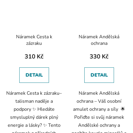
Náramek Cesta k
Náramek Andělská
zázraku
ochrana
310 Kč
330 Kč
DETAIL
DETAIL
Náramek Cesta k zázraku–
Náramek Andělská
talisman naděje a
ochrana – Váš osobní
podpory ✨ Hledáte
amulet ochrany a síly 🌟
smysluplný dárek plný
Pořiďte si svůj náramek
energie a lásky? ✨ Tento
Andělské ochrany a