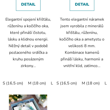
DETAIL
DETAIL
ů
Elegantní spojení křišťálu,
Tento elegantní náramek
růženínu a kočičího oka,
jsem vyrobila z minerálů
které přináší čistotu,
křišťálu, růženínu,
lásku a klidnou energii.
kočičího oka a ametystu o
Něžný detail v podobě
velikosti 8 mm.
pozlaceného srdíčka a
Kombinace kamenů
kruhu posázeným
přináší lásku, harmonii a
zirkony...
vnitřní klid, zatímco...
S (16,5 cm)
M (18 cm)
L (19,5 cm)
S (16,5 cm)
XL (20,5 cm)
M (18 cm)
L 