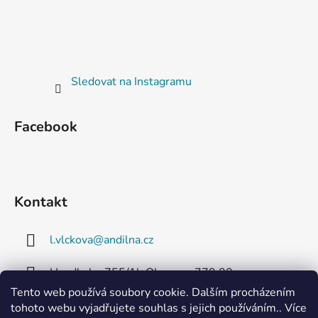
Sledovat na Instagramu
Facebook
Kontakt
l.vlckova
@
andilna.cz
Handkeho 755/1b Olomouc 779 00
Tento web používá soubory cookie. Dalším procházením
+420 608 727 097
tohoto webu vyjadřujete souhlas s jejich používáním.. Více