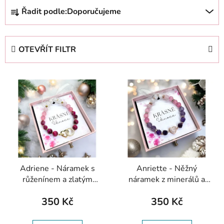
Ř
Řadit podle:
Doporučujeme
a
z
e
OTEVŘÍT FILTR
n
í
V
p
ý
r
p
o
i
d
s
u
p
k
r
t
Adriene - Náramek s
Anriette - Něžný
o
ů
růženínem a zlatým
náramek z minerálů a
d
srdcem
zirkonovým srdcem
u
350 Kč
350 Kč
k
t