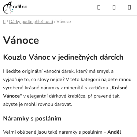
Přejít
Hledat
NÁKUP
na
KOŠÍK
obsah
Domů
/
Dárky podle příležitostí
/
Vánoce
Vánoce
Kouzlo Vánoc v jedinečných dárcích
Hledáte originální vánoční dárek, který má smysl a
vyjadřuje to, co slovy nejde? V této kategorii najdete mnou
vyrobené krásné náramky z minerálů s kartičkou
„Krásné
Vánoce“
v elegantní dárkové krabičce, připravené tak,
abyste je mohli rovnou darovat.
Náramky s posláním
Velmi oblíbené jsou také náramky s posláním –
Anděl