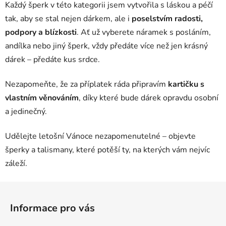
Každý šperk v této kategorii jsem vytvořila s láskou a péčí
p
r
tak, aby se stal nejen dárkem, ale i
poselstvím radosti,
v
podpory a blízkosti
. Ať už vyberete náramek s posláním,
k
andílka nebo jiný šperk, vždy předáte více než jen krásný
y
dárek – předáte kus srdce.
v
ý
Nezapomeňte, že za příplatek ráda připravím
p
kartičku s
i
vlastním věnováním
, díky které bude dárek opravdu osobní
s
a jedinečný.
u
Udělejte letošní Vánoce nezapomenutelné – objevte
šperky a talismany, které potěší ty, na kterých vám nejvíc
záleží.
Z
á
Informace pro vás
p