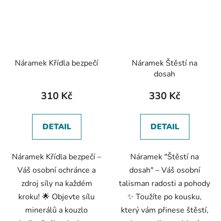
Náramek Křídla bezpečí
Náramek Štěstí na
dosah
310 Kč
330 Kč
DETAIL
DETAIL
Náramek Křídla bezpečí –
Náramek "Štěstí na
Váš osobní ochránce a
dosah" – Váš osobní
zdroj síly na každém
talisman radosti a pohody
kroku! 🌟 Objevte sílu
✨ Toužíte po kousku,
minerálů a kouzlo
který vám přinese štěstí,