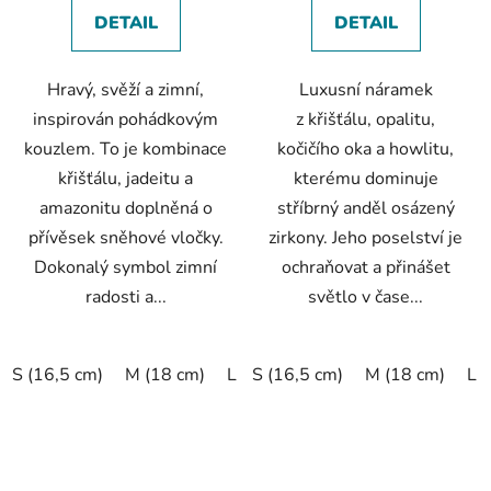
DETAIL
DETAIL
Hravý, svěží a zimní,
Luxusní náramek
inspirován pohádkovým
z křišťálu, opalitu,
kouzlem. To je kombinace
kočičího oka a howlitu,
křišťálu, jadeitu a
kterému dominuje
amazonitu doplněná o
stříbrný anděl osázený
přívěsek sněhové vločky.
zirkony. Jeho poselství je
Dokonalý symbol zimní
ochraňovat a přinášet
radosti a...
světlo v čase...
S (16,5 cm)
M (18 cm)
L (19,5 cm)
S (16,5 cm)
XL (20,5 cm)
M (18 cm)
L 