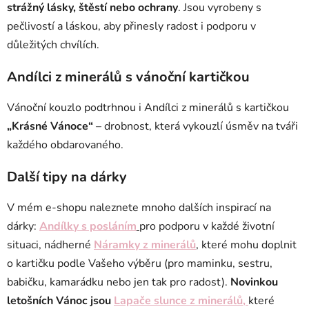
strážný lásky, štěstí nebo ochrany
. Jsou vyrobeny s
pečlivostí a láskou, aby přinesly radost i podporu v
důležitých chvílích.
Andílci z minerálů s vánoční kartičkou
Vánoční kouzlo podtrhnou i Andílci z minerálů s kartičkou
„Krásné Vánoce“
– drobnost, která vykouzlí úsměv na tváři
každého obdarovaného.
Další tipy na dárky
V mém e-shopu naleznete mnoho dalších inspirací na
dárky:
Andílky s posláním
pro podporu v každé životní
situaci, nádherné
Náramky z minerálů
, které mohu doplnit
o kartičku podle Vašeho výběru (pro maminku, sestru,
babičku, kamarádku nebo jen tak pro radost).
Novinkou
letošních Vánoc jsou
Lapače slunce z minerálů
,
které