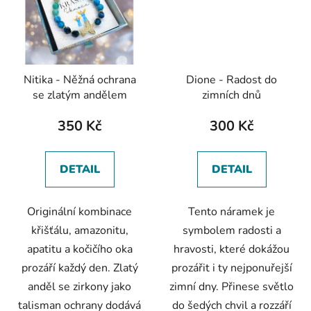
Nitika - Něžná ochrana
Dione - Radost do
se zlatým andělem
zimních dnů
350 Kč
300 Kč
DETAIL
DETAIL
Originální kombinace
Tento náramek je
křišťálu, amazonitu,
symbolem radosti a
apatitu a kočičího oka
hravosti, které dokážou
prozáří každý den. Zlatý
prozářit i ty nejponuřejší
anděl se zirkony jako
zimní dny. Přinese světlo
talisman ochrany dodává
do šedých chvil a rozzáří