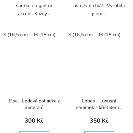
šperku elegantní
úsměv na tváři. Vyrobila
akcent. Každý...
jsem...
S (16,5 cm)
M (18 cm)
L (19,5 cm)
S (16,5 cm)
XL (20,5 cm)
M (18 cm)
L 
Elsa - Ledová pohádka z
Lebes - Luxusní
minerálů
náramek s křišťálem a
andělem
300 Kč
350 Kč