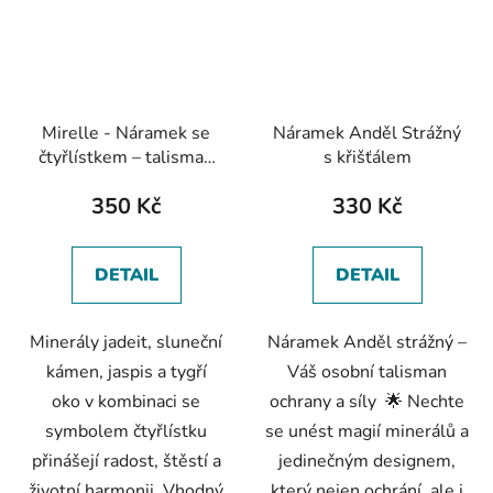
Mirelle - Náramek se
Náramek Anděl Strážný
čtyřlístkem – talisman
s křišťálem
pro štěstí
350 Kč
330 Kč
DETAIL
DETAIL
Minerály jadeit, sluneční
Náramek Anděl strážný –
kámen, jaspis a tygří
Váš osobní talisman
oko v kombinaci se
ochrany a síly 🌟 Nechte
symbolem čtyřlístku
se unést magií minerálů a
přinášejí radost, štěstí a
jedinečným designem,
životní harmonii. Vhodný
který nejen ochrání, ale i