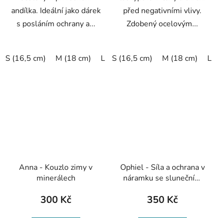
andílka. Ideální jako dárek
před negativními vlivy.
s posláním ochrany a...
Zdobený ocelovým...
S (16,5 cm)
M (18 cm)
L (19,5 cm)
S (16,5 cm)
XL (20,5 cm)
M (18 cm)
L 
Anna - Kouzlo zimy v
Ophiel - Síla a ochrana v
minerálech
náramku se slunečním
kamenem
300 Kč
350 Kč