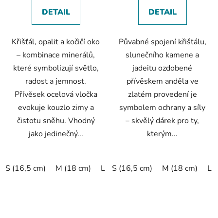
DETAIL
DETAIL
Křišťál, opalit a kočičí oko
Půvabné spojení křišťálu,
– kombinace minerálů,
slunečního kamene a
které symbolizují světlo,
jadeitu ozdobené
radost a jemnost.
přívěskem anděla ve
Přívěsek ocelová vločka
zlatém provedení je
evokuje kouzlo zimy a
symbolem ochrany a síly
čistotu sněhu. Vhodný
– skvělý dárek pro ty,
jako jedinečný...
kterým...
S (16,5 cm)
M (18 cm)
L (19,5 cm)
S (16,5 cm)
XL (20,5 cm)
M (18 cm)
L 