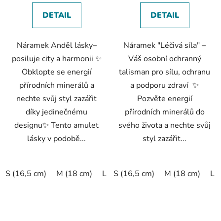
DETAIL
DETAIL
Náramek Anděl lásky–
Náramek "Léčivá síla" –
posiluje city a harmonii ✨
Váš osobní ochranný
Obklopte se energií
talisman pro sílu, ochranu
přírodních minerálů a
a podporu zdraví ✨
nechte svůj styl zazářit
Pozvěte energií
díky jedinečnému
přírodních minerálů do
designu✨ Tento amulet
svého života a nechte svůj
lásky v podobě...
styl zazářit...
S (16,5 cm)
M (18 cm)
L (19,5 cm)
S (16,5 cm)
XL (20,5 cm)
M (18 cm)
L 