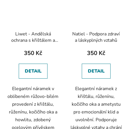
Liwet - Andělská
Natiel - Podpora zdraví
ochrana s křišťálem a
a láskyplných vztahů
růženínem
350 Kč
350 Kč
DETAIL
DETAIL
Elegantní náramek v
Elegantní náramek z
oblíbeném růžovo-bílém
křišťálu, růženínu,
provedení z křišťálu,
kočičího oka a ametystu
růženínu, kočičího oka a
pro emocionální klid a
howlitu, zdobený
uvolnění. Podporuje
ocelovým přívěskem
láskyplné vztahy a chrání