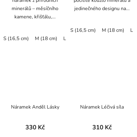
náramek z přírodních
pocítíte kouzlo minerálů a
minerálů – měsíčního
jedinečného designu na...
kamene, křišťálu,...
S (16,5 cm)
M (18 cm)
L 
S (16,5 cm)
M (18 cm)
L (19,5 cm)
XL (20,5 cm)
Náramek Anděl Lásky
Náramek Léčivá síla
330 Kč
310 Kč