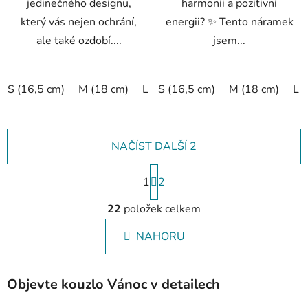
jedinečného designu,
harmonii a pozitivní
který vás nejen ochrání,
energii? ✨ Tento náramek
ale také ozdobí....
jsem...
S (16,5 cm)
M (18 cm)
L (19,5 cm)
S (16,5 cm)
XL (20,5 cm)
M (18 cm)
L 
NAČÍST DALŠÍ 2
S
1
t
2
r
O
á
22
položek celkem
v
n
l
k
NAHORU
á
o
d
v
a
á
Objevte kouzlo Vánoc v detailech
c
n
í
í