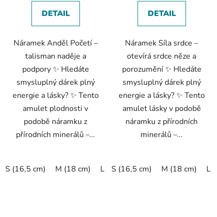
DETAIL
DETAIL
Náramek Anděl Početí –
Náramek Síla srdce –
talisman naděje a
otevírá srdce něze a
podpory ✨ Hledáte
porozumění ✨ Hledáte
smysluplný dárek plný
smysluplný dárek plný
energie a lásky? ✨ Tento
energie a lásky? ✨ Tento
amulet plodnosti v
amulet lásky v podobě
podobě náramku z
náramku z přírodních
přírodních minerálů –...
minerálů –...
S (16,5 cm)
M (18 cm)
L (19,5 cm)
S (16,5 cm)
XL (20,5 cm)
M (18 cm)
L 