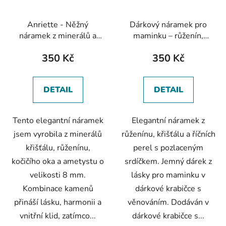
Anriette - Něžný
Dárkový náramek pro
náramek z minerálů a
maminku – růženín,
zirkonovým srdcem
křišťál a říční perly se
350 Kč
350 Kč
srdíčkem
DETAIL
DETAIL
Tento elegantní náramek
Elegantní náramek z
jsem vyrobila z minerálů
růženínu, křišťálu a říčních
křišťálu, růženínu,
perel s pozlaceným
kočičího oka a ametystu o
srdíčkem. Jemný dárek z
velikosti 8 mm.
lásky pro maminku v
Kombinace kamenů
dárkové krabičce s
přináší lásku, harmonii a
věnováním. Dodáván v
vnitřní klid, zatímco...
dárkové krabičce s...