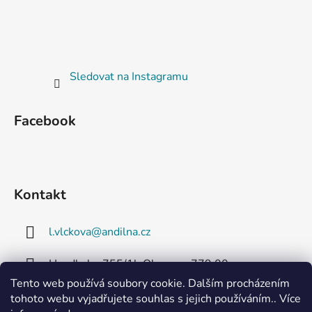
Sledovat na Instagramu
Facebook
Kontakt
l.vlckova
@
andilna.cz
Handkeho 755/1b Olomouc 779 00
Tento web používá soubory cookie. Dalším procházením
+420 608 727 097
tohoto webu vyjadřujete souhlas s jejich používáním.. Více