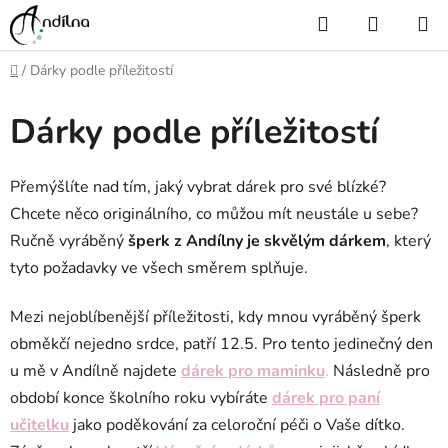
Přejít
Hledat
NÁKUP
na
KOŠÍK
obsah
Domů
/
Dárky podle příležitostí
Dárky podle příležitostí
Přemýšlíte nad tím, jaký vybrat dárek pro své blízké?
Chcete něco originálního, co můžou mít neustále u sebe?
Ručně vyráběný
šperk z Andílny je skvělým dárkem
, který
tyto požadavky ve všech směrem splňuje.
Mezi nejoblíbenější příležitosti, kdy mnou vyráběný šperk
obměkčí nejedno srdce, patří 12.5. Pro tento jedinečný den
u mě v Andílně najdete
dárek pro
maminku
.
Následně pro
období konce školního roku vybíráte
dárek pro paní
učitelku
jako poděkování za celoroční péči o Vaše dítko.