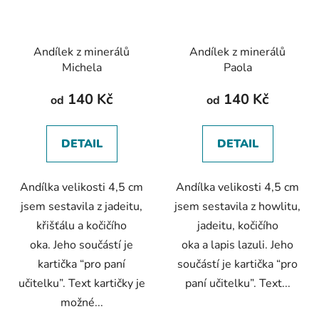
Andílek z minerálů
Andílek z minerálů
Michela
Paola
140 Kč
140 Kč
od
od
DETAIL
DETAIL
Andílka velikosti 4,5 cm
Andílka velikosti 4,5 cm
jsem sestavila z jadeitu,
jsem sestavila z howlitu,
křišťálu a kočičího
jadeitu, kočičího
oka. Jeho součástí je
oka a lapis lazuli. Jeho
kartička “pro paní
součástí je kartička “pro
učitelku”. Text kartičky je
paní učitelku”. Text...
možné...