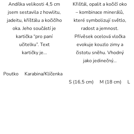
Andílka velikosti 4,5 cm
Křišťál, opalit a kočičí oko
jsem sestavila z howlitu,
– kombinace minerálů,
jadeitu, kříšťálu a kočičího
které symbolizují světlo,
oka. Jeho součástí je
radost a jemnost.
kartička “pro paní
Přívěsek ocelová vločka
učitelku”. Text
evokuje kouzlo zimy a
kartičky je...
čistotu sněhu. Vhodný
jako jedinečný...
Poutko
Karabina/Klíčenka
Záložka
S (16,5 cm)
M (18 cm)
L 