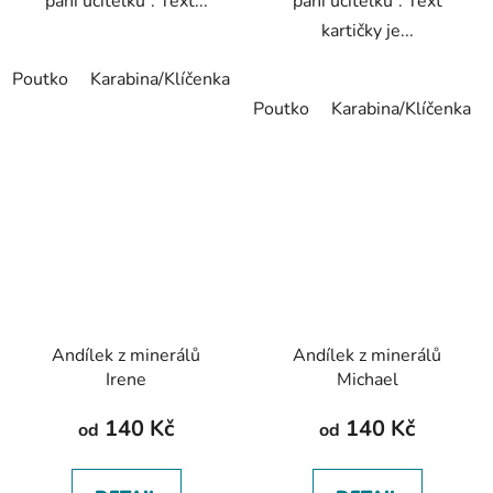
paní učitelku”. Text...
paní učitelku”. Text
kartičky je...
Poutko
Karabina/Klíčenka
Záložka
Poutko
Karabina/Klíčenka
Andílek z minerálů
Andílek z minerálů
Irene
Michael
140 Kč
140 Kč
od
od