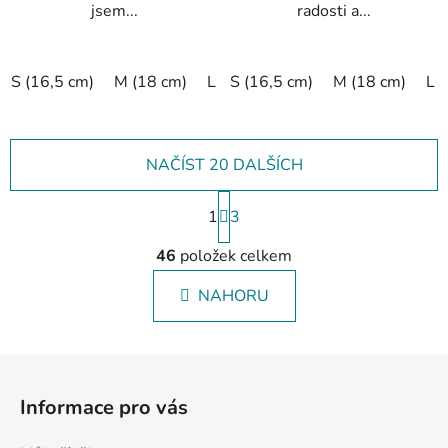
jsem...
radosti a...
S (16,5 cm)
M (18 cm)
L (19,5 cm)
S (16,5 cm)
XL (20,5 cm)
M (18 cm)
L 
NAČÍST 20 DALŠÍCH
S
1
t
3
r
O
á
46
položek celkem
v
n
l
k
NAHORU
á
o
d
v
a
á
Z
c
n
á
í
í
Informace pro vás
p
p
r
a