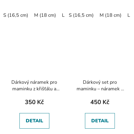
S (16,5 cm)
M (18 cm)
L (19,5 cm)
S (16,5 cm)
XL (20,5 cm)
M (18 cm)
L 
Dárkový náramek pro
Dárkový set pro
maminku z křišťálu a
maminku – náramek a
slunečního kamene s
prstýnek z mineralů a
350 Kč
450 Kč
rose gold srdíčkem
perel
DETAIL
DETAIL