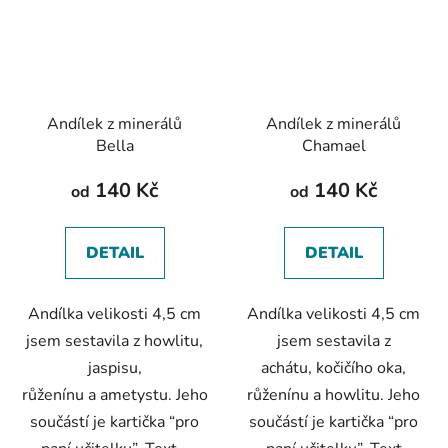
Andílek z minerálů
Andílek z minerálů
Bella
Chamael
140 Kč
140 Kč
od
od
DETAIL
DETAIL
Andílka velikosti 4,5 cm
Andílka velikosti 4,5 cm
jsem sestavila z howlitu,
jsem sestavila z
jaspisu,
achátu, kočičího oka,
růženínu a ametystu. Jeho
růženínu a howlitu. Jeho
součástí je kartička “pro
součástí je kartička “pro