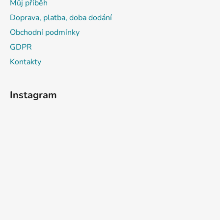
Můj příběh
v
t
k
Doprava, platba, doba dodání
í
y
Obchodní podmínky
v
GDPR
ý
p
Kontakty
i
s
u
Instagram