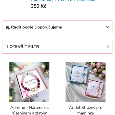
350 Kč
Ř
Řadit podle:
Doporučujeme
a
z
e
OTEVŘÍT FILTR
n
í
V
p
ý
r
p
o
i
d
s
u
p
k
r
t
Adriene - Náramek s
Anděl Strážný pro
o
ů
růženínem a zlatým
maminku