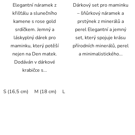
Elegantní náramek z
Dárkový set pro maminku
křišťálu a slunečního
– šňůrkový náramek a
kamene s rose gold
prstýnek z minerálů a
srdíčkem. Jemný a
perel Elegantní a jemný
láskyplný dárek pro
set, který spojuje krásu
maminku, který potěší
přírodních minerálů, perel
nejen na Den matek.
a minimalistického...
Dodáván v dárkové
krabičce s...
S (16,5 cm)
M (18 cm)
L (19,5 cm)
XL (20,5 cm)