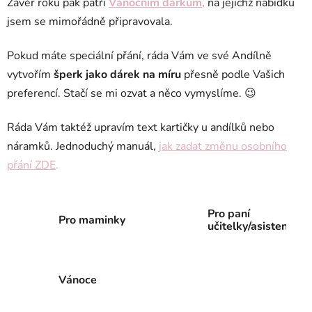
Závěr roku pak patří
Vánočním dárkům
,
na jejichž nabídku
jsem se mimořádně připravovala.
Pokud máte speciální přání, ráda Vám ve své Andílně
vytvořím
šperk jako dárek na míru
přesně podle Vašich
preferencí. Stačí se mi ozvat a něco vymyslíme. 😉
Ráda Vám taktéž upravím text kartičky u andílků nebo
náramků. Jednoduchý manuál,
jak zadat změnu osobního
přání ZDE
.
Pro paní
Pro maminky
učitelky/asistentky
Vánoce