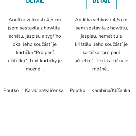
DETAIL
DETAIL
Andílka velikosti 4,5 cm
Andílka velikosti 4,5 cm
jsem sestavila z howlitu,
jsem sestavila z howlitu,
achátu, jaspisu a tygřího
jaspisu, hematitu a
oka. Jeho součástí je
křišťálu. Jeho součástí je
kartička “Pro paní
kartička “pro paní
učitelku”. Text kartičky je
učitelku”. Text kartičky je
možné...
možné...
Poutko
Karabina/Klíčenka
Záložka
Poutko
Karabina/Klíčenka