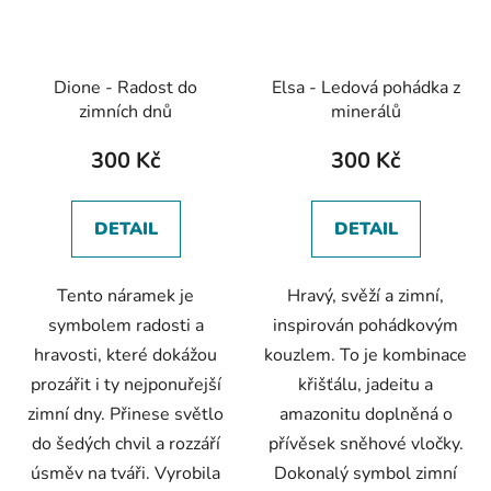
Dione - Radost do
Elsa - Ledová pohádka z
zimních dnů
minerálů
300 Kč
300 Kč
DETAIL
DETAIL
Tento náramek je
Hravý, svěží a zimní,
symbolem radosti a
inspirován pohádkovým
hravosti, které dokážou
kouzlem. To je kombinace
prozářit i ty nejponuřejší
křišťálu, jadeitu a
zimní dny. Přinese světlo
amazonitu doplněná o
do šedých chvil a rozzáří
přívěsek sněhové vločky.
úsměv na tváři. Vyrobila
Dokonalý symbol zimní