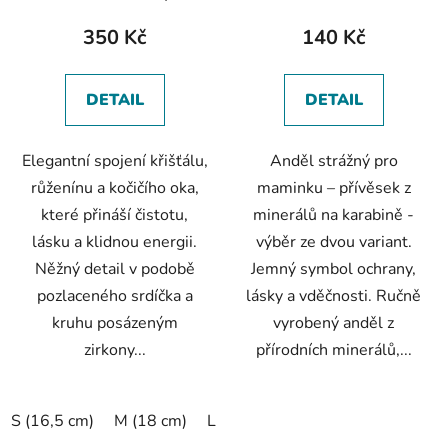
d
srdcem
u
350 Kč
140 Kč
k
t
DETAIL
DETAIL
ů
Elegantní spojení křišťálu,
Anděl strážný pro
růženínu a kočičího oka,
maminku – přívěsek z
které přináší čistotu,
minerálů na karabině -
lásku a klidnou energii.
výběr ze dvou variant.
Něžný detail v podobě
Jemný symbol ochrany,
pozlaceného srdíčka a
lásky a vděčnosti. Ručně
kruhu posázeným
vyrobený anděl z
zirkony...
přírodních minerálů,...
S (16,5 cm)
M (18 cm)
L (19,5 cm)
XL (20,5 cm)