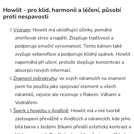
Howlit - pro klid, harmonii a léčení, působí
proti nespavosti
Význam
: Howlit má uklidňující účinky, pomáhá
zmírňovat stres a napětí. Zlepšuje trpělivost a
podporuje emoční vyrovnanost. Tento kámen také
zvyšuje sebereflexi a podporuje klidný spánek. Howlit
napomáhá při učení, protože zlepšuje koncentraci a
absorpci nových informací.
Znamení zvěrokruhu
: ve svých náramcích na znamení
jsem ho použila jako spojovací element u všech
náramků, nejvíce ale rezonuje s Rakem, Váhami a
Vodnářem.
Šperk z howlitu v Andílně
: Howlit má v mé tvorbě
zastoupení převážně v Andílcích a náramcích, kde jeho
bílá barva s šedými žilkami přináší estetický kontrast a