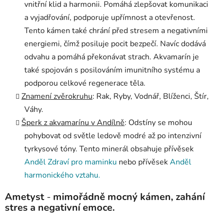
vnitřní klid a harmonii. Pomáhá zlepšovat komunikaci
a vyjadřování, podporuje upřímnost a otevřenost.
Tento kámen také chrání před stresem a negativními
energiemi, čímž posiluje pocit bezpečí. Navíc dodává
odvahu a pomáhá překonávat strach. Akvamarín je
také spojován s posilováním imunitního systému a
podporou celkové regenerace těla.
Znamení zvěrokruhu
: Rak, Ryby, Vodnář, Blíženci, Štír,
Váhy.
Šperk z akvamarínu v Andílně
: Odstíny se mohou
pohybovat od světle ledově modré až po intenzivní
tyrkysové tóny. Tento minerál obsahuje přívěsek
Anděl Zdraví pro maminku
nebo přívěsek
Anděl
harmonického vztahu.
Ametyst
-
mimořádně mocný kámen, zahání
stres a negativní emoce.