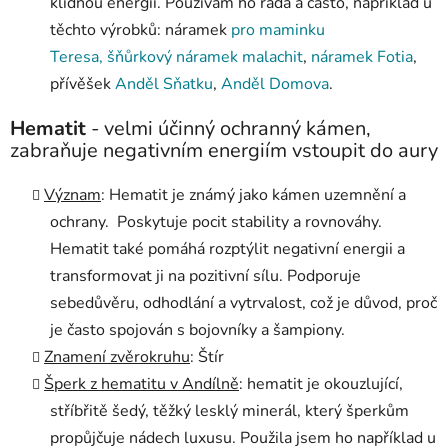
klidnou energii. Používám ho ráda a často, například u
těchto výrobků: náramek
pro maminku
Teresa,
šňůrkový náramek malachit
,
náramek Fotia
,
přívěšek
Anděl Sňatku
,
Anděl Domova
.
Hematit
- velmi účinný ochranný kámen,
zabraňuje
negativním energiím vstoupit do aury
Význam
:
Hematit je známý jako kámen uzemnění a
ochrany. Poskytuje pocit stability a rovnováhy.
Hematit také pomáhá rozptýlit negativní energii a
transformovat ji na pozitivní sílu. Podporuje
sebedůvěru, odhodlání a vytrvalost, což je důvod, proč
je často spojován s bojovníky a šampiony.
Znamení zvěrokruhu
: Štír
Šperk z hematitu v Andílně
: hematit je okouzlující,
stříbřitě šedý, těžký lesklý minerál, který šperkům
propůjčuje nádech luxusu. Použila jsem ho například u