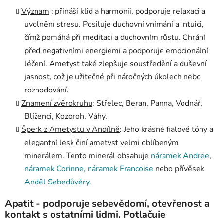
Význam
: přináší klid a harmonii, podporuje relaxaci a
uvolnění stresu. Posiluje duchovní vnímání a intuici,
čímž pomáhá při meditaci a duchovním růstu. Chrání
před negativními energiemi a podporuje emocionální
léčení. Ametyst také zlepšuje soustředění a duševní
jasnost, což je užitečné při náročných úkolech nebo
rozhodování.
Znamení zvěrokruhu
: Střelec, Beran, Panna, Vodnář,
Blíženci, Kozoroh, Váhy.
Šperk z Ametystu v Andílně
: Jeho krásné fialové tóny a
elegantní lesk činí ametyst velmi oblíbeným
minerálem. Tento minerál obsahuje
náramek Andree
,
náramek Corinne,
náramek Francoise
nebo přívěsek
Anděl Sebedůvěry.
Apatit - podporuje sebevědomí, otevřenost a
kontakt s ostatními lidmi. Potlačuje