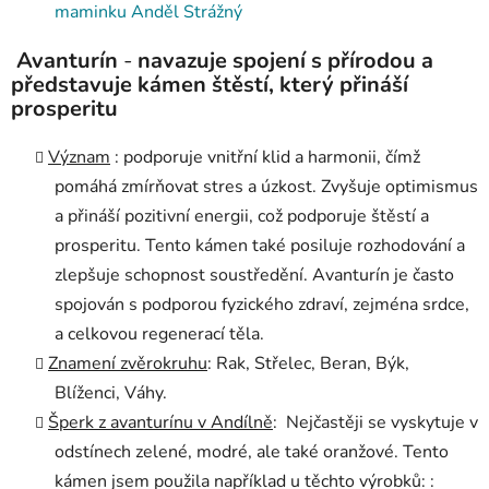
maminku Anděl Strážný
Avanturín
-
navazuje spojení s přírodou a
představuje kámen štěstí, který přináší
prosperitu
Význam
: podporuje vnitřní klid a harmonii, čímž
pomáhá zmírňovat stres a úzkost. Zvyšuje optimismus
a přináší pozitivní energii, což podporuje štěstí a
prosperitu. Tento kámen také posiluje rozhodování a
zlepšuje schopnost soustředění. Avanturín je často
spojován s podporou fyzického zdraví, zejména srdce,
a celkovou regenerací těla.
Znamení zvěrokruhu
: Rak, Střelec, Beran, Býk,
Blíženci, Váhy.
Šperk z avanturínu v Andílně
: Nejčastěji se vyskytuje v
odstínech zelené, modré, ale také oranžové. Tento
kámen jsem použila například u těchto výrobků: :