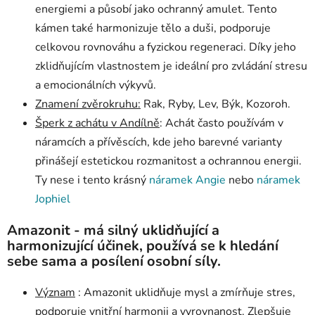
energiemi a působí jako ochranný amulet. Tento
kámen také harmonizuje tělo a duši, podporuje
celkovou rovnováhu a fyzickou regeneraci. Díky jeho
zklidňujícím vlastnostem je ideální pro zvládání stresu
a emocionálních výkyvů.
Znamení zvěrokruhu:
Rak, Ryby, Lev, Býk, Kozoroh.
Šperk z achátu v Andílně
: Achát často používám v
náramcích a přívěscích, kde jeho barevné varianty
přinášejí estetickou rozmanitost a ochrannou energii.
Ty nese i tento krásný
náramek Angie
nebo
náramek
Jophiel
Amazonit - má silný uklidňující a
harmonizující účinek, používá se k hledání
sebe sama a posílení osobní síly.
Význam
: Amazonit uklidňuje mysl a zmírňuje stres,
podporuje vnitřní harmonii a vyrovnanost. Zlepšuje