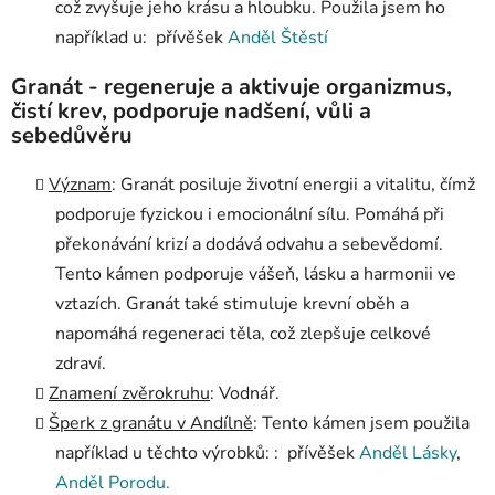
což zvyšuje jeho krásu a hloubku. Použila jsem ho
například u: přívěšek
Anděl Štěstí
Granát - regeneruje a aktivuje organizmus,
čistí krev, podporuje nadšení, vůli a
sebedůvěru
Význam
: Granát posiluje životní energii a vitalitu, čímž
podporuje fyzickou i emocionální sílu. Pomáhá při
překonávání krizí a dodává odvahu a sebevědomí.
Tento kámen podporuje vášeň, lásku a harmonii ve
vztazích. Granát také stimuluje krevní oběh a
napomáhá regeneraci těla, což zlepšuje celkové
zdraví.
Znamení zvěrokruhu
: Vodnář.
Šperk z granátu v Andílně
: Tento kámen jsem použila
například u těchto výrobků: : přívěšek
Anděl Lásky
,
Anděl Porodu.