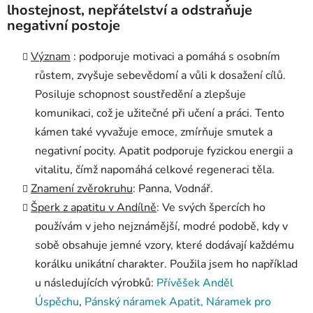
lhostejnost, nepřátelství a odstraňuje
negativní postoje
Význam
: podporuje motivaci a pomáhá s osobním
růstem, zvyšuje sebevědomí a vůli k dosažení cílů.
Posiluje schopnost soustředění a zlepšuje
komunikaci, což je užitečné při učení a práci. Tento
kámen také vyvažuje emoce, zmírňuje smutek a
negativní pocity. Apatit podporuje fyzickou energii a
vitalitu, čímž napomáhá celkové regeneraci těla.
Znamení zvěrokruhu
: Panna, Vodnář.
Šperk z apatitu v Andílně
: Ve svých špercích ho
používám v jeho nejznámější, modré podobě, kdy v
sobě obsahuje jemné vzory, které dodávají každému
korálku unikátní charakter. Použila jsem ho například
u následujících výrobků:
Přívěšek Anděl
Úspěchu
,
Pánský náramek Apatit,
Náramek pro