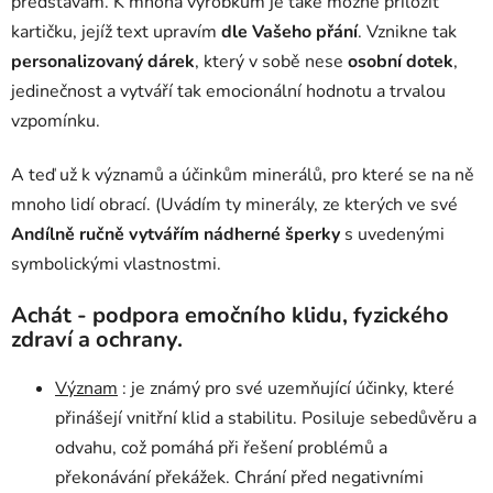
představám. K mnoha výrobkům je také možné přiložit
kartičku, jejíž text upravím
dle Vašeho přání
. Vznikne tak
personalizovaný dárek
, který v sobě nese
osobní dotek
,
jedinečnost a vytváří tak emocionální hodnotu a trvalou
vzpomínku.
A teď už k významů a účinkům minerálů, pro které se na ně
mnoho lidí obrací. (Uvádím ty minerály, ze kterých ve své
Andílně
ručně vytvářím nádherné šperky
s uvedenými
symbolickými vlastnostmi.
Achát - podpora emočního klidu, fyzického
zdraví a ochrany.
Význam
: je známý pro své uzemňující účinky, které
přinášejí vnitřní klid a stabilitu. Posiluje sebedůvěru a
odvahu, což pomáhá při řešení problémů a
překonávání překážek. Chrání před negativními