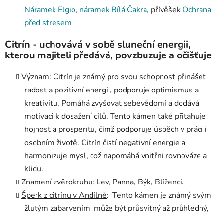
Náramek Elgio
,
náramek Bílá Čakra
, přívěšek
Ochrana
před stresem
Citrín - uchovává v sobě sluneční energii,
kterou majiteli předává, povzbuzuje a očišťuje
Význam
: Citrín je známý pro svou schopnost přinášet
radost a pozitivní energii, podporuje optimismus a
kreativitu. Pomáhá zvyšovat sebevědomí a dodává
motivaci k dosažení cílů. Tento kámen také přitahuje
hojnost a prosperitu, čímž podporuje úspěch v práci i
osobním životě. Citrín čistí negativní energie a
harmonizuje mysl, což napomáhá vnitřní rovnováze a
klidu.
Znamení zvěrokruhu
: Lev, Panna, Býk, Blíženci.
Šperk z citrínu v Andílně
: Tento kámen je známý svým
žlutým zabarvením, může být průsvitný až průhledný,