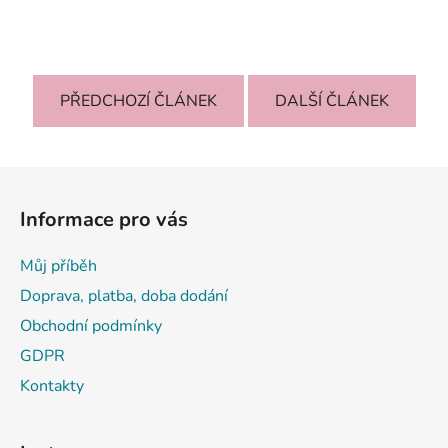
PŘEDCHOZÍ ČLÁNEK
DALŠÍ ČLÁNEK
Z
á
Informace pro vás
p
a
Můj příběh
t
Doprava, platba, doba dodání
í
Obchodní podmínky
GDPR
Kontakty