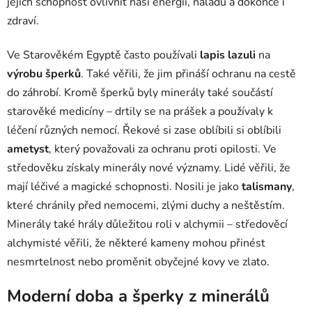
jejich schopnost ovlivnit naši energii, náladu a dokonce i
zdraví.
Ve Starověkém Egyptě často používali
lapis lazuli
na
výrobu šperků
. Také věřili, že jim přináší ochranu na cestě
do záhrobí. Kromě šperků byly minerály také součástí
starověké medicíny – drtily se na prášek a používaly k
léčení různých nemocí. Řekové si zase oblíbili si oblíbili
ametyst
, který považovali za ochranu proti opilosti. Ve
středověku získaly minerály nové významy. Lidé věřili, že
mají léčivé a magické schopnosti. Nosili je jako
talismany
,
které chránily před nemocemi, zlými duchy a neštěstím.
Minerály také hrály důležitou roli v alchymii – středověcí
alchymisté věřili, že některé kameny mohou přinést
nesmrtelnost nebo proměnit obyčejné kovy ve zlato.
Moderní doba a šperky z minerálů