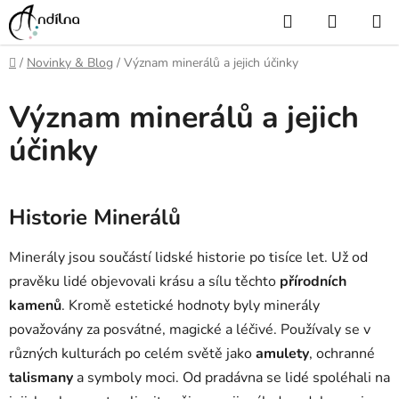
Přejít
Hledat
NÁKUP
na
KOŠÍK
obsah
Domů
/
Novinky & Blog
/
Význam minerálů a jejich účinky
Význam minerálů a jejich
účinky
Historie Minerálů
Minerály jsou součástí lidské historie po tisíce let. Už od
pravěku lidé objevovali krásu a sílu těchto
přírodních
kamenů
. Kromě estetické hodnoty byly minerály
považovány za posvátné, magické a léčivé. Používaly se v
různých kulturách po celém světě jako
amulety
, ochranné
talismany
a symboly moci. Od pradávna se lidé spoléhali na