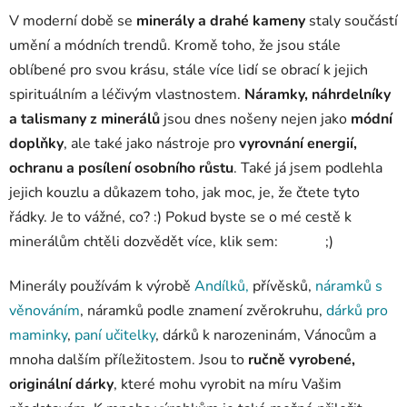
V moderní době se
minerály a drahé kameny
staly součástí
umění a módních trendů. Kromě toho, že jsou stále
oblíbené pro svou krásu, stále více lidí se obrací k jejich
spirituálním a léčivým vlastnostem.
Náramky, náhrdelníky
a talismany z minerálů
jsou dnes nošeny nejen jako
módní
doplňky
, ale také jako nástroje pro
vyrovnání energií,
ochranu a posílení osobního růstu
. Také já jsem podlehla
jejich kouzlu a důkazem toho, jak moc, je, že čtete tyto
řádky. Je to vážné, co? :) Pokud byste se o mé cestě k
minerálům chtěli dozvědět více, klik sem: ;)
Minerály používám k výrobě
Andílků,
přívěsků,
náramků s
věnováním
, náramků podle znamení zvěrokruhu,
dárků pro
maminky
,
paní učitelky
, dárků k narozeninám, Vánocům a
mnoha dalším příležitostem. Jsou to
ručně vyrobené,
originální dárky
, které mohu vyrobit na míru Vašim