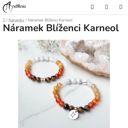
Přejít
Hledat
NÁKUP
na
KOŠÍK
obsah
Domů
/
Náramky
/
Náramek Blíženci Karneol
Náramek Blíženci Karneol