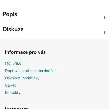
Popis
Diskuze
Z
á
Informace pro vás
p
a
Můj příběh
t
Doprava, platba, doba dodání
í
Obchodní podmínky
GDPR
Kontakty