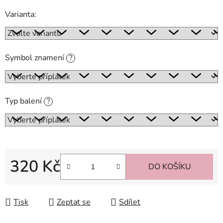
Varianta:
Symbol znamení
?
Typ balení
?
320 Kč
DO KOŠÍKU
Měrná cena:
Tisk
Zeptat se
Sdílet