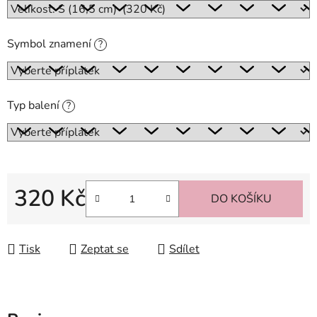
Symbol znamení
?
Typ balení
?
320 Kč
DO KOŠÍKU
Měrná cena:
Tisk
Zeptat se
Sdílet