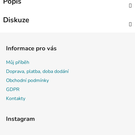
Popis
Diskuze
Z
á
Informace pro vás
p
a
Můj příběh
t
Doprava, platba, doba dodání
í
Obchodní podmínky
GDPR
Kontakty
Instagram