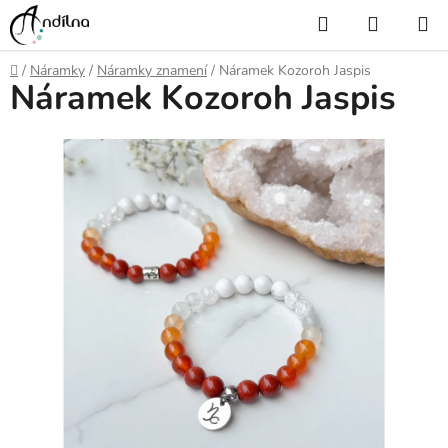
Přejít
Hledat
NÁKUP
na
KOŠÍK
obsah
Domů
/
Náramky
/
Náramky znamení
/
Náramek Kozoroh Jaspis
Náramek Kozoroh Jaspis