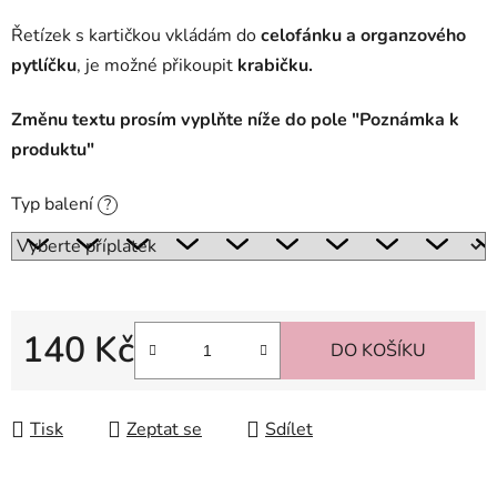
Řetízek s kartičkou vkládám do
celofánku a organzového
pytlíčku
, je možné přikoupit
krabičku.
Změnu textu prosím vyplňte níže do pole "Poznámka k
produktu"
Typ balení
?
140 Kč
DO KOŠÍKU
Měrná cena:
Tisk
Zeptat se
Sdílet