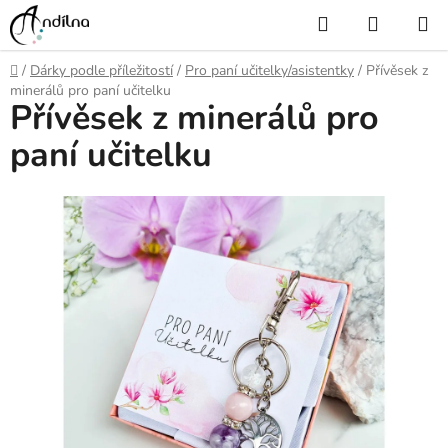
Přejít
Hledat
NÁKUP
na
KOŠÍK
obsah
Domů
/
Dárky podle příležitostí
/
Pro paní učitelky/asistentky
/
Přívěsek z
minerálů pro paní učitelku
Přívěsek z minerálů pro
paní učitelku