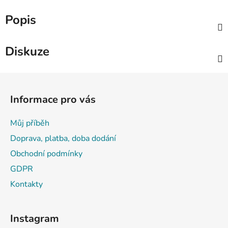
Popis
Diskuze
Z
á
Informace pro vás
p
a
Můj příběh
t
Doprava, platba, doba dodání
í
Obchodní podmínky
GDPR
Kontakty
Instagram