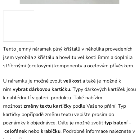
Tento jemný náramek plný křišťálů v několika provedeních
jsem vyrobila z křišťálu a howlitu velikosti 8mm a doplnila
stříbrnými (ocelovými) komponenty a ocelovým přívěskem.
U náramku je možné zvolit
velikost
a také je možné k
nim
vybrat dárkovou kartičku
. Typy dárkových kartiček jsou
k nahlédnutí v galerii produktu. Také nabízím
možnost
změny textu kartičky
podle Vašeho přání. Typ
kartičky popřípadě změnu textu vepište prosím do
poznámky k objednávce. Dále je možné zvolit
typ balení
–
celofánek
nebo
krabičku
. Podrobné informace naleznete v