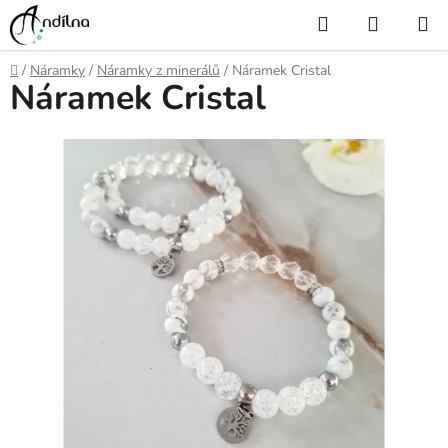
Přejít
Hledat
NÁKUP
na
KOŠÍK
obsah
Domů
/
Náramky
/
Náramky z minerálů
/
Náramek Cristal
Náramek Cristal